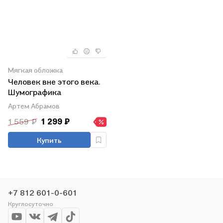
Мягкая обложка
Человек вне этого века.
Шумографика
Александра Лебедева-
Артем Абрамов
Фронтова
1 559 ₽
1 299 ₽
Купить
+7 812 601-0-601
Круглосуточно