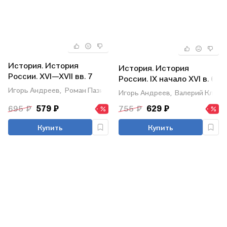
История. История
История. История
России. XVI—XVII вв. 7
России. IX начало XVI в. 6
класс. Рабочая тетрадь.
класс. Рабочая тетрадь с
Игорь Андреев,
Роман Пазин
Игорь Андреев,
Валерий Клоко
ФГОС 2021
цифровым помощником.
695 ₽
579 ₽
755 ₽
629 ₽
Учебное пособие
Купить
Купить