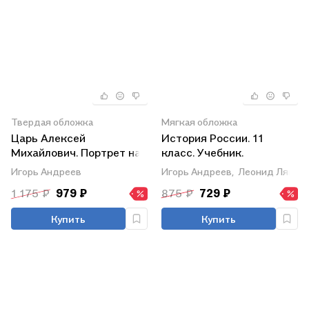
Твердая обложка
Мягкая обложка
Царь Алексей
История России. 11
Михайлович. Портрет на
класс. Учебник.
фоне эпохи
Углубленный уровень. В
Игорь Андреев
Игорь Андреев,
Леонид Ляшен
2-х частях. Часть 1
1 175 ₽
979 ₽
875 ₽
729 ₽
Купить
Купить