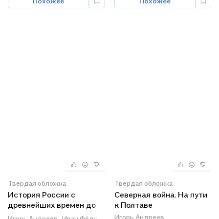
Похожее
Похожее
Твердая обложка
Твердая обложка
История России с
Северная война. На пути
древнейших времен до
к Полтаве
XVI века. 6 класс.
Игорь Андреев
Игорь Андреев,
Иван Фёдоров