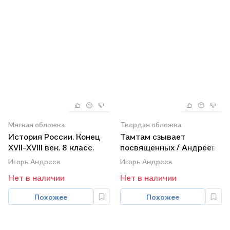
Мягкая обложка
Твердая обложка
История России. Конец
Тамтам сзывает
XVII-XVIII век. 8 класс.
посвященных / Андреев
Учебник
И. (Грант Виктория)
Игорь Андреев
Игорь Андреев
Нет в наличии
Нет в наличии
Похожее
Похожее