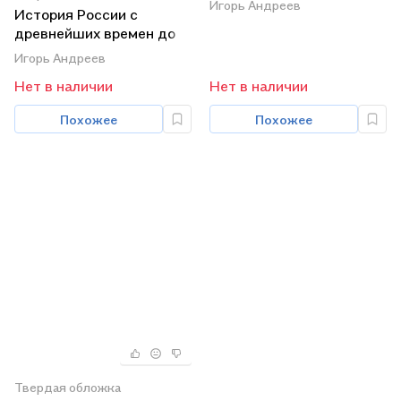
Игорь Андреев
История России с
древнейших времен до
1861 Г. (с картами) 5-е
Игорь Андреев
изд. пер. и доп. Уч.д/бак.
Нет в наличии
Нет в наличии
Похожее
Похожее
Твердая обложка