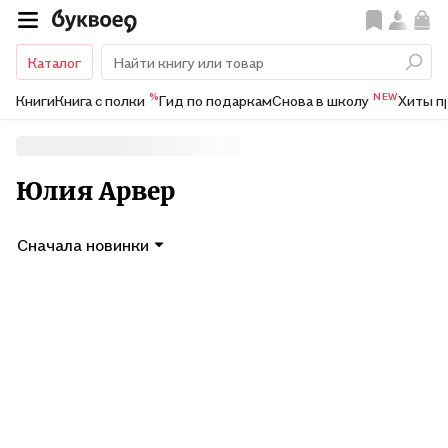
Каталог
%
NEW
Книги
Книга с полки
Гид по подаркам
Снова в школу
Хиты п
Юлия Арвер
Сначала новинки