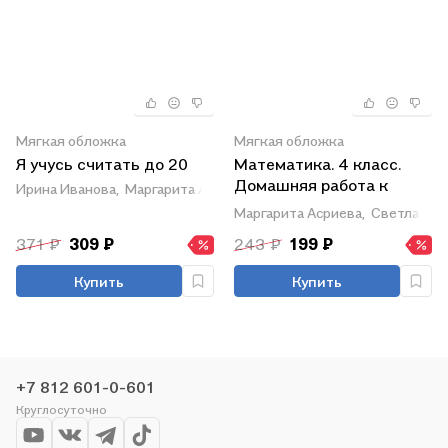
Мягкая обложка
Мягкая обложка
Я учусь считать до 20
Математика. 4 класс.
Домашняя работа к
Ирина Иванова,
Маргарита Асриева
рабочим тетрадям В.Н.
Маргарита Асриева,
Светлана Б
Рудницкой, Т.В.
371 ₽
309 ₽
243 ₽
199 ₽
Юдачёвой. ФГОС (к
новому учебнику)
Купить
Купить
+7 812 601-0-601
Круглосуточно