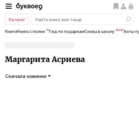
Каталог
%
NEW
Книги
Книга с полки
Гид по подаркам
Снова в школу
Хиты п
Маргарита Асриева
Сначала новинки