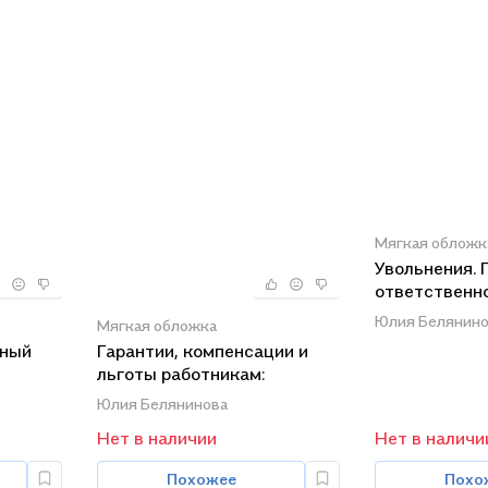
Мягкая обложк
Увольнения. 
ответственн
работодател
Юлия Белянино
Мягкая обложка
бный
Гарантии, компенсации и
льготы работникам:
сложные случаи,
Юлия Белянинова
практические примеры
Нет в наличии
Нет в наличи
Похожее
Похо