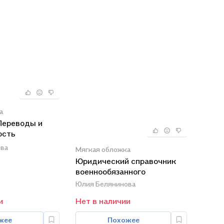
а
Переводы и
ость
я
ва
Мягкая обложка
Юридический справочник
военнообязанного
Юлия Белянинова
и
Нет в наличии
жее
Похожее