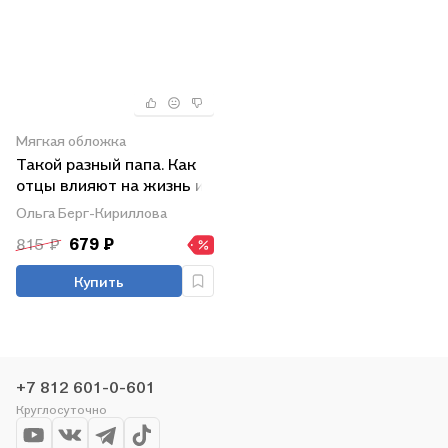
Мягкая обложка
Такой разный папа. Как
отцы влияют на жизнь и
успех дочерей
Ольга Берг-Кириллова
815 ₽
679 ₽
Купить
+7 812 601-0-601
Круглосуточно