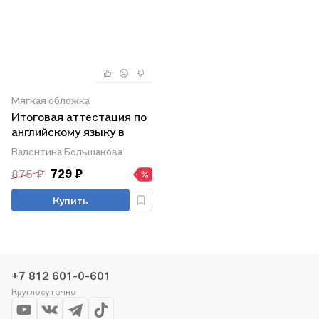
Мягкая обложка
Итоговая аттестация по
английскому языку в
начальной школе.
Валентина Большакова
Сборник
875 ₽
729 ₽
экзаменационных
материалов для
Купить
учащихся 4 классов.
Базовый и повышенный
уровни + CD
+7 812 601-0-601
Круглосуточно