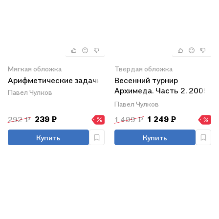
Мягкая обложка
Твердая обложка
Арифметические задачи
Весенний турнир
Архимеда. Часть 2. 2009
Павел Чулков
—2019
Павел Чулков
292 ₽
239 ₽
1 499 ₽
1 249 ₽
Купить
Купить