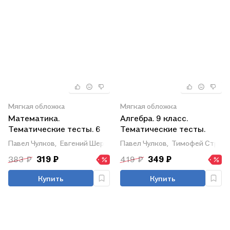
Мягкая обложка
Мягкая обложка
Математика.
Алгебра. 9 класс.
Тематические тесты. 6
Тематические тесты.
класс. Учебное пособие
Учебное пособие для
Павел Чулков,
Евгений Шершнев,
Павел Чулков,
Ольга Зарапина
Тимофей Струко
для
общеобразовательных
383 ₽
319 ₽
419 ₽
349 ₽
общеобразовательных
организаций
организаций
Купить
Купить