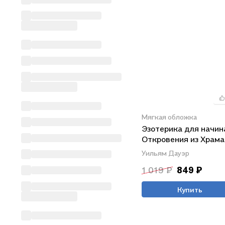
Мягкая обложка
Эзотерика для начи
Откровения из Храма
Человечества 44 ур
Уильям Дауэр
эзотерического учен
1 019 ₽
849 ₽
Купить