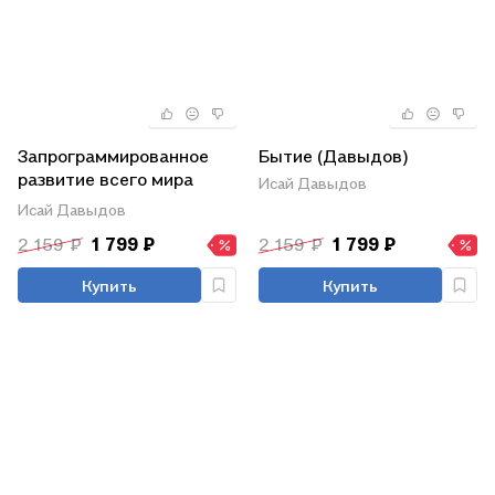
Запрограммированное
Бытие (Давыдов)
развитие всего мира
Исай Давыдов
Nomogenesis (Давыдов)
Исай Давыдов
2 159 ₽
1 799 ₽
2 159 ₽
1 799 ₽
Купить
Купить