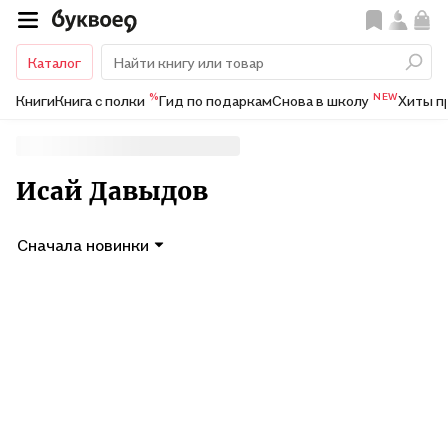
Каталог
%
NEW
Книги
Книга с полки
Гид по подаркам
Снова в школу
Хиты п
Исай Давыдов
Сначала новинки