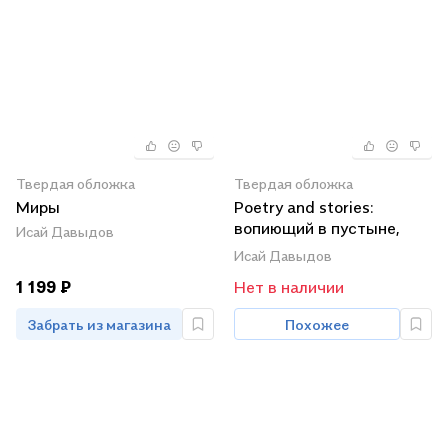
Твердая обложка
Твердая обложка
Миры
Poetry and stories:
вопиющий в пустыне,
Исай Давыдов
серебристая подкова, в
Исай Давыдов
горах Дагестана
1 199 ₽
Нет в наличии
Забрать из магазина
Похожее