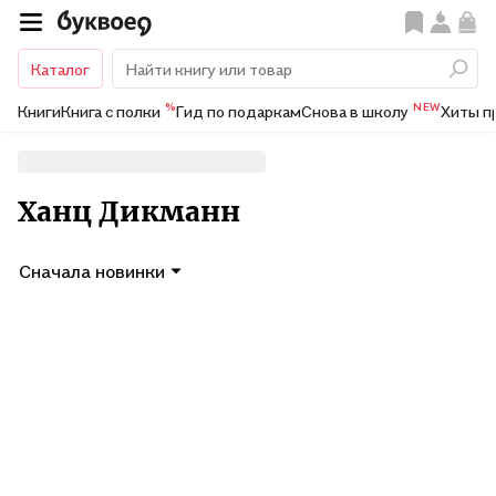
Каталог
%
NEW
Книги
Книга с полки
Гид по подаркам
Снова в школу
Хиты п
Ханц Дикманн
Сначала новинки