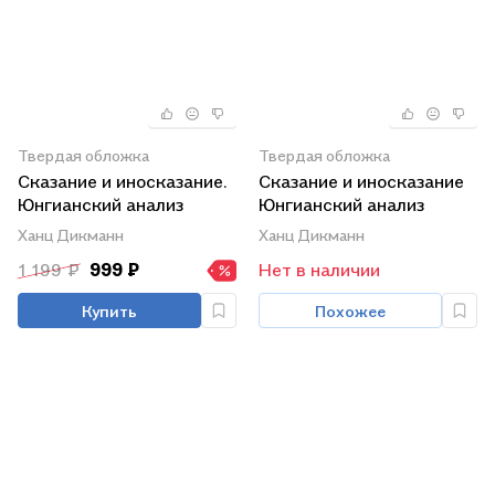
Твердая обложка
Твердая обложка
Сказание и иносказание.
Сказание и иносказание
Юнгианский анализ
Юнгианский анализ
волшебных сказок
волшебных сказок
Ханц Дикманн
Ханц Дикманн
(Дикманн)
1 199 ₽
999 ₽
Нет в наличии
Купить
Похожее