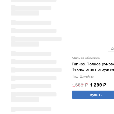
Мягкая обложка
Гипноз. Полное руков
Технология погружен
глубокий транс
Тэд Джеймс
1 559 ₽
1 299 ₽
Купить