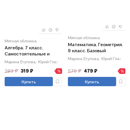
Мягкая обложка
Мягкая обложка
Математика. Геометрия.
Алгебра. 7 класс.
9 класс. Базовый
Самостоятельные и
уровень. Рабочая
Марина Егупова,
Юрий Глазков
контрольные работы к
Марина Егупова,
Юрий Глазков
тетрадь
учебнику Ю.Н.
383 ₽
319 ₽
575 ₽
479 ₽
Макарычева и др.; под
ред. С.А. Теляковского
Купить
Купить
"Математика. Алгебра. 7
класс. Базовый уровень".
ФГОС НОВЫЙ (к новому
учебнику)