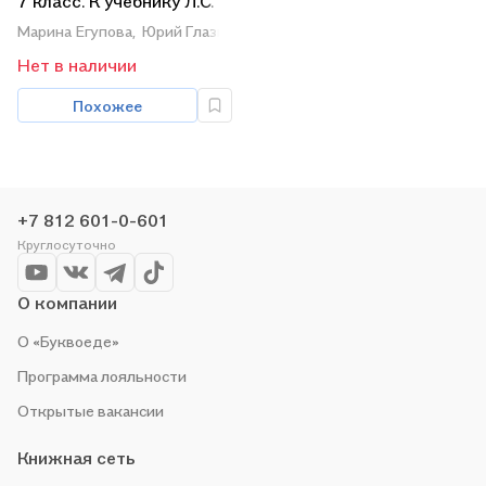
7 класс. К учебнику Л.С.
Атанасяна и др.
Марина Егупова,
Юрий Глазков
"Геометрия. 7-9 классы".
Нет в наличии
ФГОС (новому учебнику)
Похожее
+7 812 601-0-601
Круглосуточно
О компании
О «Буквоеде»
Программа лояльности
Открытые вакансии
Книжная сеть