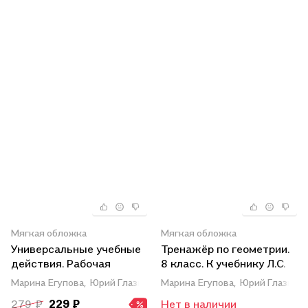
Мягкая обложка
Мягкая обложка
Универсальные учебные
Тренажёр по геометрии.
действия. Рабочая
8 класс. К учебнику Л.С.
тетрадь по геометрии: 9
Атанасяна и др.
Марина Егупова,
Юрий Глазков
Марина Егупова,
Юрий Глазков
класс: к учебнику Л.С.
"Геометрия. 7-9 классы".
279 ₽
229 ₽
Нет в наличии
Атанасяна и др.
ФГОС (новому учебнику)