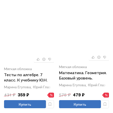
Мягкая обложка
Мягкая обложка
Математика. Геометрия.
Тесты по алгебре. 7
Базовый уровень.
класс. К учебнику Ю.Н.
Рабочая тетрадь. 7
Макарычева и др.
Марина Егупова,
Юрий Глазков
Марина Егупова,
Юрий Глазков
класс
"Математика. Алгебра. 7
431 ₽
359 ₽
575 ₽
479 ₽
класс. Базовый уровень"
Купить
Купить