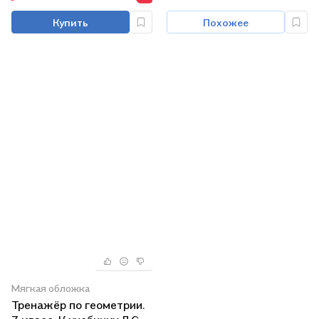
"Геометрия. 7-9 классы".
Купить
Похожее
ФГОС (к нов. учебнику)
Мягкая обложка
Тренажёр по геометрии.