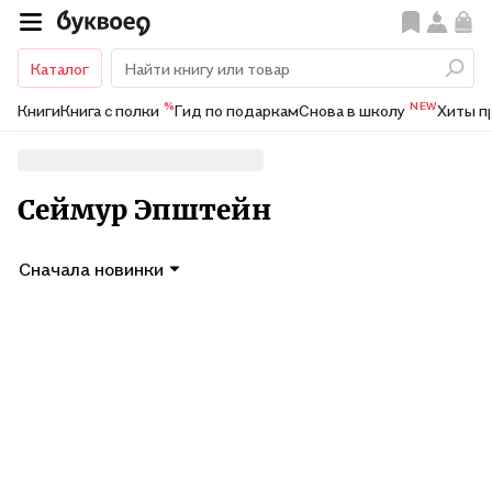
Каталог
%
NEW
Книги
Книга с полки
Гид по подаркам
Снова в школу
Хиты п
Сеймур Эпштейн
Сначала новинки