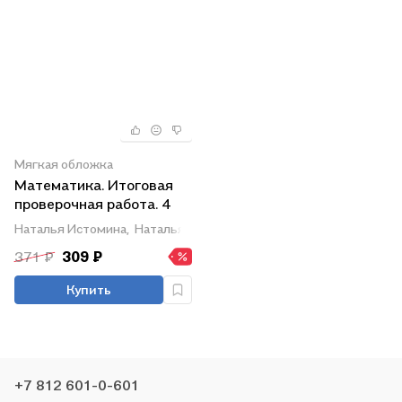
Мягкая обложка
Математика. Итоговая
проверочная работа. 4
класс
Наталья Истомина,
Наталья Тихонова,
Ольга Горина
371 ₽
309 ₽
Купить
+7 812 601-0-601