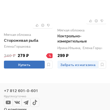
Мягкая обложка
Мягкая обложка
Контрольно-
Сторожевая рыба
измерительные
материалы:Русский
Елена Горшкова
Ирина Ильина,
Елена Горшкова,
язык,литературное
340 ₽
279 ₽
299 ₽
чтение,математика,окруж
мир:Старто
Купить
Забрать из магазина
+7 812 601-0-601
Круглосуточно
О компании