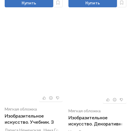
Купить
Купить
Мягкая обложка
Мягкая обложка
Изобразительное
Изобразительное
искусство. Учебник. 3
искусство. Декоративно-
класс
прикладное искусство в
Лариса Неменская,
Нина Горяева,
Алексей Питерских