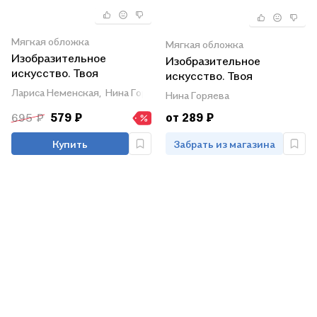
Мягкая обложка
Мягкая обложка
Изобразительное
Изобразительное
искусство. Твоя
искусство. Твоя
мастерская. Рабочая
мастерская. Рабочая
Лариса Неменская,
Нина Горяева,
Алексей Питерских
Нина Горяева
тетрадь. 2 класс
тетрадь. 3 класс.
695 ₽
579 ₽
от 289 ₽
Пособие для учащихся
общеобразовательных
Купить
Забрать из магазина
учреждений