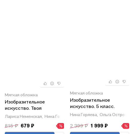
Мягкая обложка
Мягкая обложка
Изобразительное
Изобразительное
искусство. 5 класс.
искусство. Твоя
Учебник
мастерская. 3 класс.
Нина Горяева,
Ольга Островска
Лариса Неменская,
Нина Горяева,
Алексей Питерских
Рабочая тетрадь
815 ₽
679 ₽
2 399 ₽
1 999 ₽