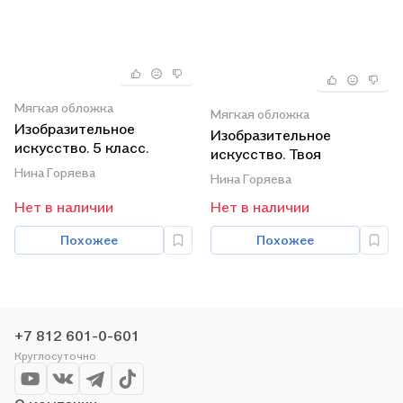
Мягкая обложка
Мягкая обложка
Изобразительное
Изобразительное
искусство. 5 класс.
искусство. Твоя
Учебник для
мастерская. Рабочая
Нина Горяева
Нина Горяева
общеобразовательных
тетрадь. 5 класс.
организаций
Нет в наличии
Нет в наличии
Учебное пособие для
общеобразовательных
Похожее
Похожее
организаций
+7 812 601-0-601
Круглосуточно