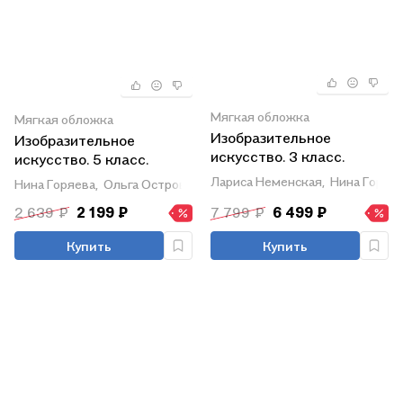
Мягкая обложка
Мягкая обложка
Изобразительное
Изобразительное
искусство. 3 класс.
искусство. 5 класс.
Учебное пособие. В двух
Учебник. Школа
Лариса Неменская,
Нина Горяев
Нина Горяева,
Ольга Островская
частях. Часть 2 (для
Неменского. ФГОС 2021
2 639 ₽
2 199 ₽
7 799 ₽
6 499 ₽
слабовидящих
обучающихся). ФГОС
Купить
Купить
2021