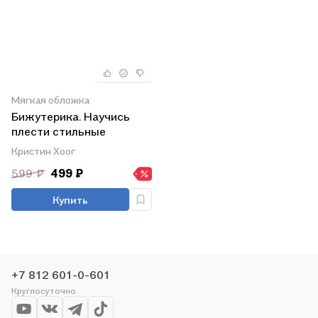
Мягкая обложка
Бижутерика. Научись
плести стильные
украшения из бисера
Кристин Хоог
599 ₽
499 ₽
Купить
+7 812 601-0-601
Круглосуточно