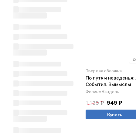
Твердая обложка
По путям неведенья:
События. Вымыслы
Феликс Кандель
1 139 ₽
949 ₽
Купить