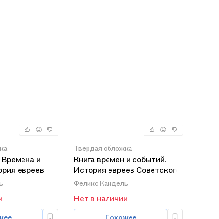
ка
Твердая обложка
 Времена и
Книга времен и событий.
ория евреев
История евреев Советского
 (Кандель)
Союза. Том 5. Уничтожение
ь
Феликс Кандель
еврейского населения
и
Нет в наличии
(1941-1945)
жее
Похожее