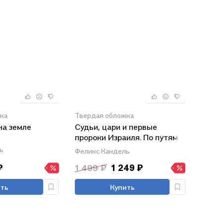
ка
Твердая обложка
на земле
Судьи, цари и первые
пророки Израиля. По путям
Земли этой
ь
Феликс Кандель
₽
1 499 ₽
1 249 ₽
ть
Купить