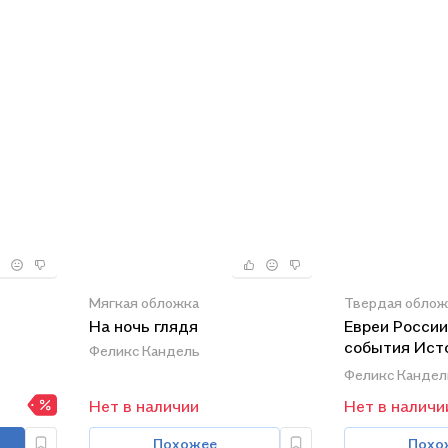
Мягкая обложка
Твердая облож
На ночь глядя
Евреи России
события Ист
Феликс Кандель
Российской...
Феликс Кандел
Нет в наличии
Нет в наличи
Похожее
Похо