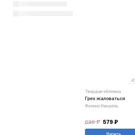
Твердая обложка
Грех жаловаться
Феликс Кандель
695 ₽
579 ₽
Купить