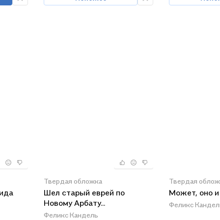
Твердая обложка
Твердая облож
жида
Шел старый еврей по
Может, оно и 
Новому Арбату...
Феликс Кандел
Феликс Кандель