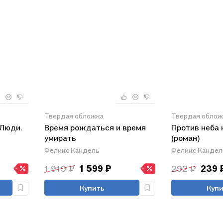
Твердая обложка
Твердая облож
 Люди.
Время рождаться и время
Против неба 
умирать
(роман)
Феликс Кандель
Феликс Кандел
1 919 ₽
1 599 ₽
292 ₽
239 
Купить
Купи