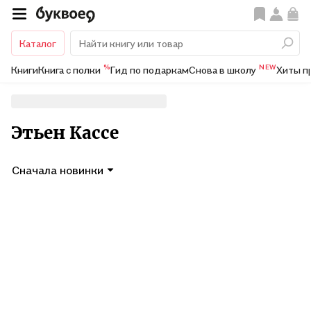
Каталог
%
NEW
Книги
Книга с полки
Гид по подаркам
Снова в школу
Хиты п
Этьен Кассе
Сначала новинки