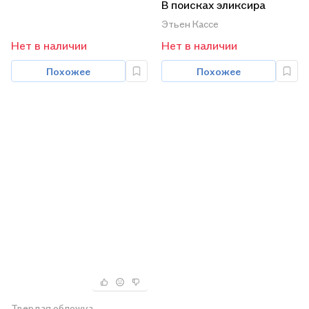
машины времени
В поисках эликсира
вечной жизни
Этьен Кассе
Нет в наличии
Нет в наличии
Похожее
Похожее
Твердая обложка