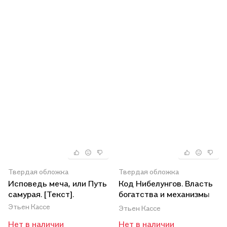
Твердая обложка
Твердая обложка
Исповедь меча, или Путь
Код Нибелунгов. Власть
самурая. [Текст].
богатства и механизмы
власти [Текст].
Этьен Кассе
Этьен Кассе
Нет в наличии
Нет в наличии