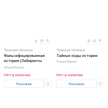
Твердая обложка
Твердая обложка
Фальсифицированная
Тайные коды истории
история (Лабиринты
Этьен Кассе
истины). Кассе Э.
Этьен Кассе
(Столица-Сервис)
Нет в наличии
Нет в наличии
Похожее
Похожее