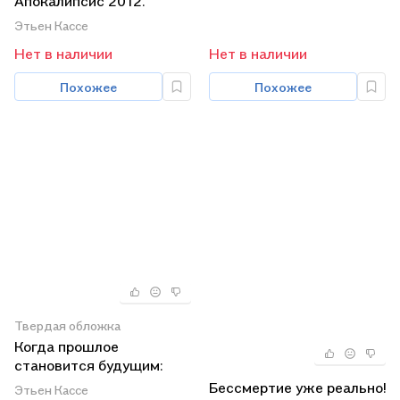
Апокалипсис 2012.
[Текст]
Этьен Кассе
Нет в наличии
Нет в наличии
Похожее
Похожее
Твердая обложка
Когда прошлое
становится будущим:
раскодированная тайна
Бессмертие уже реально!
Этьен Кассе