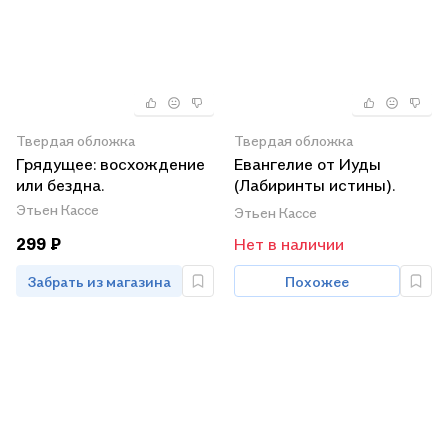
Твердая обложка
Твердая обложка
Грядущее: восхождение
Евангелие от Иуды
или бездна.
(Лабиринты истины).
Кассе Э. (Столица-
Этьен Кассе
Этьен Кассе
Сервис)
299 ₽
Нет в наличии
Забрать из магазина
Похожее