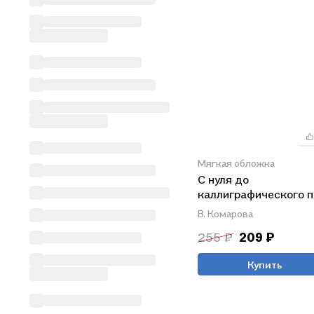
Мягкая обложка
С нуля до
каллиграфического п
пишу аккуратно и кр
В. Комарова
255 ₽
209 ₽
Купить