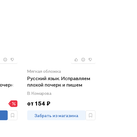
Мягкая обложка
Русский язык. Исправляем
очерка:
плохой почерк и пишем
асиво
аккуратно
В. Комарова
от 154 ₽
Забрать из магазина