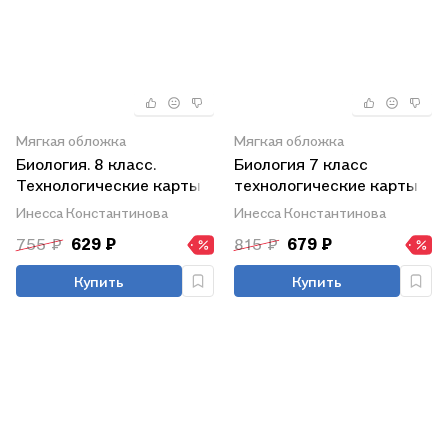
Мягкая обложка
Мягкая обложка
Биология. 8 класс.
Биология 7 класс
Технологические карты
технологические карты
уроков по учебнику Д. В.
уроков по учебнику В.В.
Инесса Константинова
Инесса Константинова
Колесова, Р. Д. Маша, И.
Латюшина, В.А. Шапкина
755 ₽
629 ₽
815 ₽
679 ₽
Н. Беляева
Купить
Купить