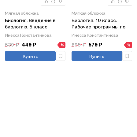
Мягкая обложка
Мягкая обложка
Биология. Введение в
Биология. 10 класс.
биологию. 5 класс.
Рабочие программы по
Технологические карты
учебникам В.Б. Захарова,
Инесса Константинова
Инесса Константинова
уроков по учебнику Н.И.
С.Г. Мамонтова, Н.И.
539 ₽
449 ₽
695 ₽
579 ₽
Сонина, А.А. Плешакова
Сонина, Е.Т. Захаровой,
В.И. Сивоглазова, И.Б.
Купить
Купить
Агафоновой. Базовый и
углублённый уровень