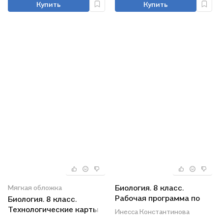
Купить
Купить
жизни", "Живой организм"
Биология. 8 класс.
Мягкая обложка
Рабочая программа по
Биология. 8 класс.
учебнику Н.И. Сонина, В.Б.
Технологические карты
Инесса Константинова
Захарова. УМК "Живой
уроков по учебнику Н.И.