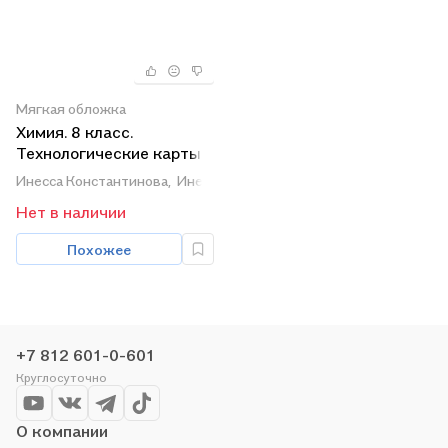
Мягкая обложка
Химия. 8 класс.
Технологические карты
уроков по учебнику О.С.
Инесса Константинова,
Инесса Константинова
Габриеляна. ФГОС
Нет в наличии
Похожее
+7 812 601-0-601
Круглосуточно
О компании