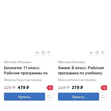
Мягкая обложка
Мягкая обложка
Биология. 11 класс.
Химия. 8 класс. Рабочая
Рабочие программы по
программа по учебнику
учебникам В.И.
О.С. Габриеляна. ФГОС
Инесса Константинова
Инесса Константинова
Сивоглазова, И.Б.
575 ₽
479 ₽
340 ₽
279 ₽
Агафоновой, Е.Т.
Захаровой, В.Б. Захарова,
Купить
Купить
С.Г. Мамонтова, Н.И.
Сонина. Базовый и
углублённый уровни.