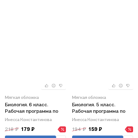
ФГОС
Мягкая обложка
Мягкая обложка
Биология. 6 класс.
Биология. 5 класс.
Рабочая программа по
Рабочая программа по
учебнику Н.И. Сонина,
учебнику Н.И. Сонина,
Инесса Константинова
Инесса Константинова
В.И. Сониной. УМК "Живой
А.А. Плешакова
218 ₽
179 ₽
194 ₽
159 ₽
организм"
"Биология. Введение в
Биологию". УМК "Сфера