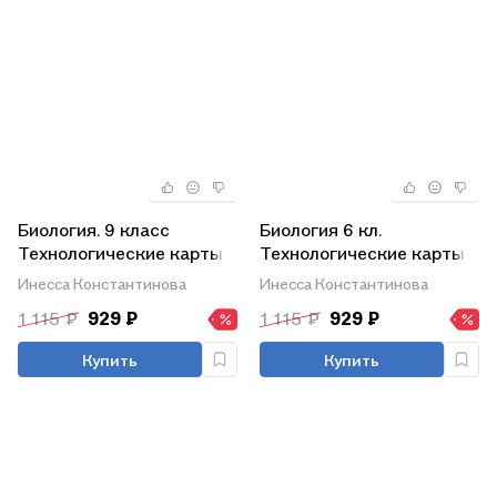
Биология. 9 класс
Биология 6 кл.
Технологические карты
Технологические карты
уроков по учебнику М. Р.
уроков по учебнику Н.И.
Инесса Константинова
Инесса Константинова
Сапина Н. И. Сонина УМК
Сонина… (мПП)
1 115 ₽
929 ₽
1 115 ₽
929 ₽
Живой орган
Константинова (ФГОС)
Купить
Купить