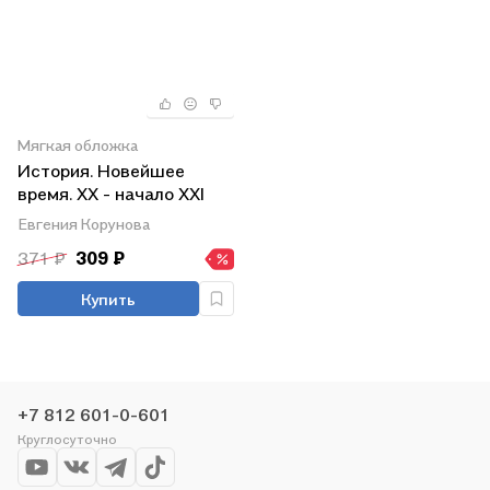
Мягкая обложка
История. Новейшее
время. XX - начало XXI
века. 9 класс. Тетрадь-
Евгения Корунова
тренажёр
371 ₽
309 ₽
Купить
+7 812 601-0-601
Круглосуточно