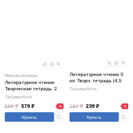
Литературное чтение 3
Мягкая обложка
кл. Творч. тетрадь (4,5
Литературное чтение.
изд) (мАШУ)
Творческая тетрадь. 2
Татьяна Коти
(Перспектива) Коти
класс
Татьяна Коти
(ФГОС)
695 ₽
579 ₽
292 ₽
239 ₽
Купить
Купить