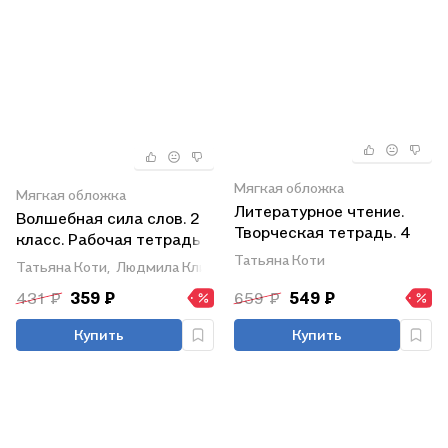
Мягкая обложка
Мягкая обложка
Литературное чтение.
Волшебная сила слов. 2
Творческая тетрадь. 4
класс. Рабочая тетрадь
класс
по развитию речи.
Татьяна Коти
Татьяна Коти,
Людмила Климанова,
Андрей Абрамов
Учебное пособие для
431 ₽
359 ₽
659 ₽
549 ₽
общеобразовательных
организаций
Купить
Купить