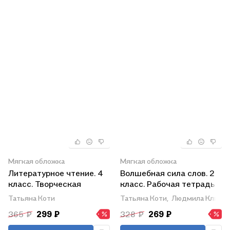
Мягкая обложка
Мягкая обложка
Литературное чтение. 4
Волшебная сила слов. 2
класс. Творческая
класс. Рабочая тетрадь
тетрадь
по развитию речи
Татьяна Коти
Татьяна Коти,
Людмила Клима
365 ₽
299 ₽
328 ₽
269 ₽