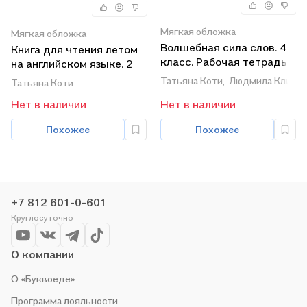
Мягкая обложка
Мягкая обложка
Волшебная сила слов. 4
Книга для чтения летом
класс. Рабочая тетрадь
на английском языке. 2
по развитию речи.
класс. Учебное пособие
Татьяна Коти,
Людмила Клима
Татьяна Коти
Учебное пособие для
для
Нет в наличии
Нет в наличии
общеобразовательных
общеобразовательных
организаций
организаций и школ с
Похожее
Похожее
углубленным изучением
английского языка
+7 812 601-0-601
Круглосуточно
О компании
О «Буквоеде»
Программа лояльности