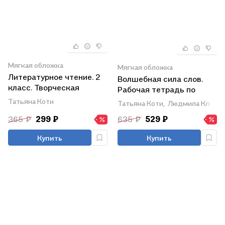
Мягкая обложка
Мягкая обложка
Литературное чтение. 2
Волшебная сила слов.
класс. Творческая
Рабочая тетрадь по
тетрадь
развитию речи. 1 класс
Татьяна Коти
Татьяна Коти,
Людмила Клима
365 ₽
299 ₽
635 ₽
529 ₽
Купить
Купить