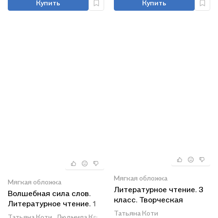
Купить
Купить
Мягкая обложка
Мягкая обложка
Литературное чтение. 3
Волшебная сила слов.
класс. Творческая
Литературное чтение. 1
тетрадь
класс. Рабочая тетрадь
Татьяна Коти
Татьяна Коти,
Людмила Климанова