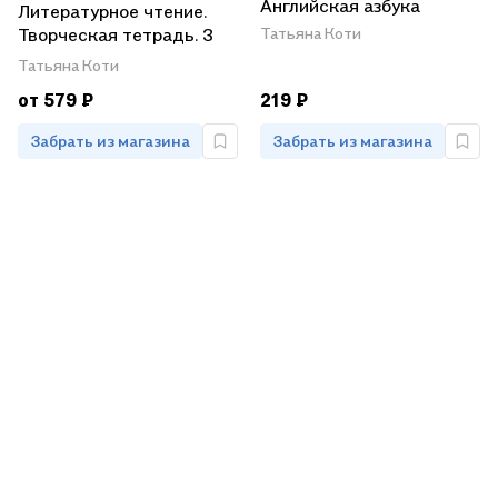
Английская азбука
Литературное чтение.
Творческая тетрадь. 3
Татьяна Коти
класс
Татьяна Коти
от 579 ₽
219 ₽
Забрать из магазина
Забрать из магазина