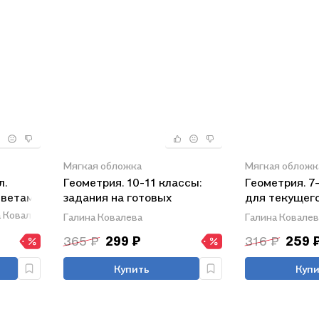
Мягкая обложка
Мягкая обложк
л.
Геометрия. 10-11 классы:
Геометрия. 7
тветами
задания на готовых
для текущего
чертежах по стереометрии.
обобщающего
а Ковалева
Галина Ковалева
Галина Ковалев
ФГОС. 2-е издание,
ФГОС
365 ₽
299 ₽
316 ₽
259 
исправленное
Купить
Купи