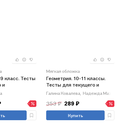
а
Мягкая обложка
-9 класс. Тесты
Геометрия. 10-11 классы.
 и
Тесты для текущего и
 контроля.
обобщающего контроля
а
Галина Ковалева,
Надежда Мазурова
₽
353 ₽
289 ₽
ть
Купить