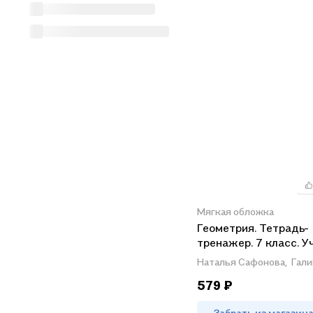
Мягкая обложка
Геометрия. Тетрадь-
тренажер. 7 класс. У
пособие для
Наталья Сафонова,
Гали
общеобразовательн
579 ₽
организаций
Забрать из магазин