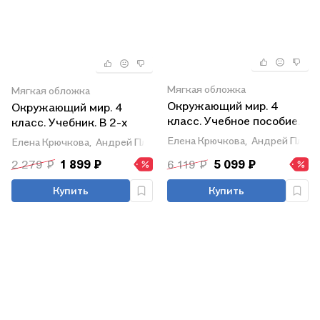
Мягкая обложка
Мягкая обложка
Окружающий мир. 4
Окружающий мир. 4
класс. Учебное пособие.
класс. Учебник. В 2-х
В четырех частях. Часть
частях. Часть 1. ФГОС
Елена Крючкова,
Андрей Плеш
Елена Крючкова,
Андрей Плешаков
2 (для слабовидящих
2021
2 279 ₽
1 899 ₽
6 119 ₽
5 099 ₽
обучающихся). ФГОС
2021
Купить
Купить