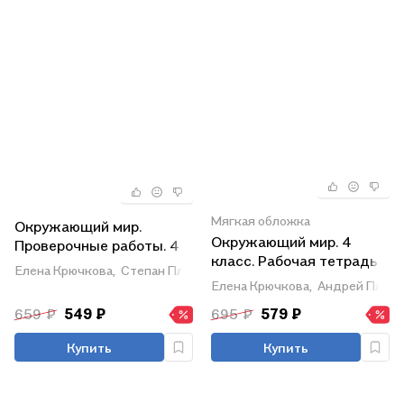
Мягкая обложка
Окружающий мир.
Окружающий мир. 4
Проверочные работы. 4
класс. Рабочая тетрадь.
класс
Елена Крючкова,
Степан Плешаков,
Андрей Плешаков
В 2-х частях. Часть 2
Елена Крючкова,
Андрей Плеш
659 ₽
549 ₽
695 ₽
579 ₽
Купить
Купить