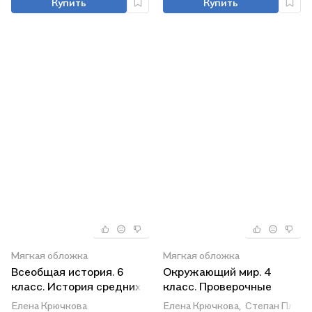
Купить
Купить
Мягкая обложка
Мягкая обложка
Всеобщая история. 6
Окружающий мир. 4
класс. История средних
класс. Проверочные
веков. Рабочая тетрадь.
работы. Учебное пособие
Елена Крючкова
Елена Крючкова,
Степан Плеша