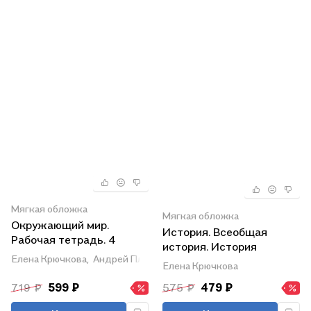
Мягкая обложка
Мягкая обложка
Окружающий мир.
История. Всеобщая
Рабочая тетрадь. 4
история. История
класс. В 2-х частях.
Елена Крючкова,
Андрей Плешаков
Средних веков. Рабочая
Елена Крючкова
Часть 1
тетрадь. 6 класс
719 ₽
599 ₽
575 ₽
479 ₽