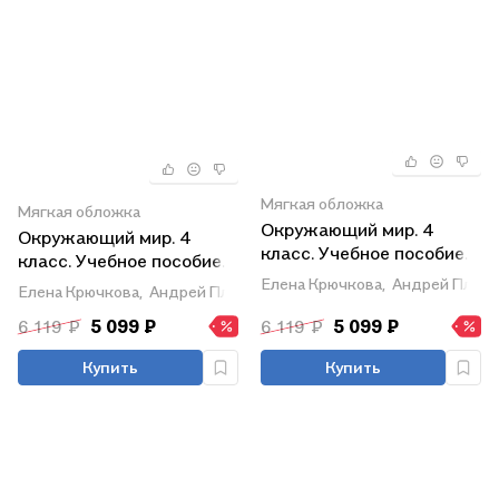
Мягкая обложка
Мягкая обложка
Окружающий мир. 4
Окружающий мир. 4
класс. Учебное пособие.
класс. Учебное пособие.
В четырех частях. Часть
В четырех частях. Часть
Елена Крючкова,
Андрей Плеш
Елена Крючкова,
Андрей Плешаков
4 (для слабовидящих
3 (для слабовидящих
обучающихся). ФГОС
6 119 ₽
5 099 ₽
6 119 ₽
5 099 ₽
обучающихся). ФГОС
2021
2021
Купить
Купить