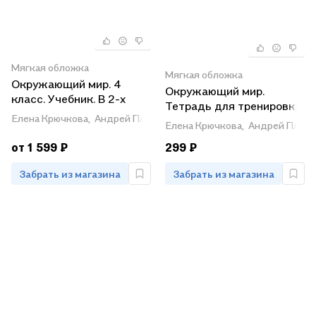
Мягкая обложка
Мягкая обложка
Окружающий мир. 4
Окружающий мир.
класс. Учебник. В 2-х
Тетрадь для тренировки
частях. Часть 1
Елена Крючкова,
Андрей Плешаков
и самопроверки: пособие
Елена Крючкова,
Андрей Плеш
для учащихся 4 класса
от 1 599 ₽
299 ₽
общеобразовательных
организаций. В 2 частях.
Забрать из магазина
Забрать из магазина
Часть 1. 4-е издание