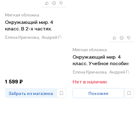
Мягкая обложка
Окружающий мир. 4
класс. В 2-х частях.
Учебник для
Елена Крючкова,
Андрей Плешаков
общеобразовательных
организаций (комплект из
Мягкая обложка
2-х книг)
Окружающий мир. 4
класс. Учебное пособие.
В четырех частях. Часть
Елена Крючкова,
Андрей Плеш
1 (для слабовидящих
1 599 ₽
Нет в наличии
обучающихся). ФГОС
2021
Забрать из магазина
Похожее