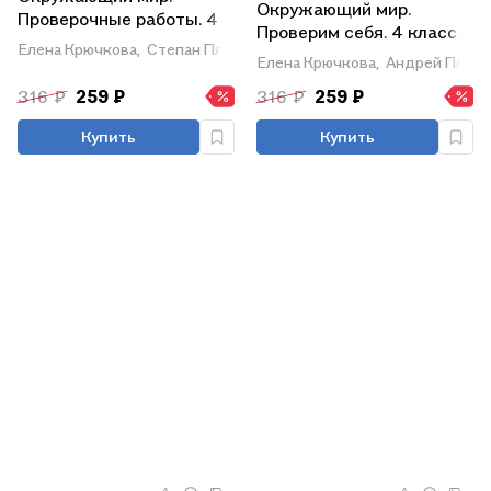
Окружающий мир.
Проверочные работы. 4
Проверим себя. 4 класс.
класс: учебное пособие
Елена Крючкова,
Степан Плешаков,
Андрей Плешаков
Тетрадь для тренировки
Елена Крючкова,
Андрей Плеш
для
и самопроверки. В 2-х
общеобразовательных
316 ₽
259 ₽
316 ₽
259 ₽
частях. Часть 2. ФГОС
организаций
Купить
Купить