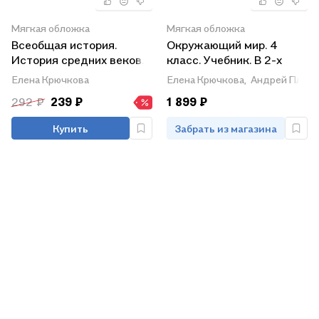
Мягкая обложка
Мягкая обложка
Всеобщая история.
Окружающий мир. 4
История средних веков.
класс. Учебник. В 2-х
6 класс. Рабочая
частях. Часть 2
Елена Крючкова
Елена Крючкова,
Андрей Плеш
тетрадь
292 ₽
239 ₽
1 899 ₽
Купить
Забрать из магазина