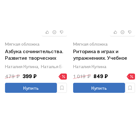
Мягкая обложка
Мягкая обложка
Азбука сочинительства.
Риторика в играх и
Развитие творческих
упражнениях. Учебное
речевых способностей
пособие для студентов
Наталия Купина,
Наталья Богуславская
Наталия Купина
ребёнка
гуманитарных
479 ₽
399 ₽
1 019 ₽
849 ₽
факультетов
университета
Купить
Купить