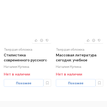
Твердая обложка
Твердая обложка
Стилистика
Массовая литература
современного русского
сегодня: учебное
языка : учебник для
пособие
Наталия Купина
Наталия Купина
бакалавров
Нет в наличии
Нет в наличии
Похожее
Похожее