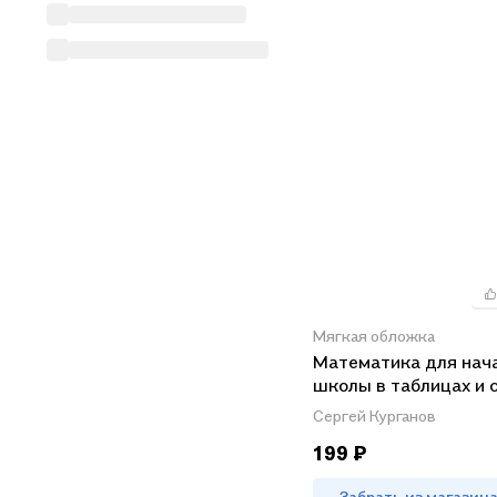
Мягкая обложка
Математика для нач
школы в таблицах и с
правила и формулы,
Сергей Курганов
определения и приме
199 ₽
задачи с решениями
Забрать из магазин