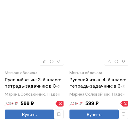
Мягкая обложка
Мягкая обложка
Русский язык: 3-й класс:
Русский язык: 4-й класс:
тетрадь-задачник: в 3-х
тетрадь-задачник: в 3-х
частях. Часть 2
частях. Часть 1
Марина Соловейчик,
Надежда Кузьменко
Марина Соловейчик,
Надежда 
719 ₽
599 ₽
719 ₽
599 ₽
Купить
Купить