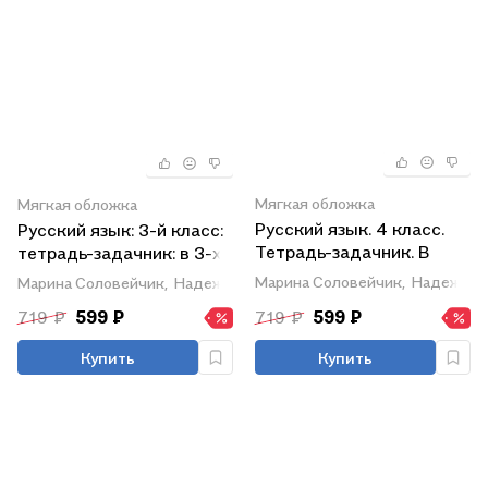
Мягкая обложка
Мягкая обложка
Русский язык. 4 класс.
Русский язык: 3-й класс:
Тетрадь-задачник. В
тетрадь-задачник: в 3-х
трёх частях. Часть 3
частях. Часть 3
Марина Соловейчик,
Надежда 
Марина Соловейчик,
Надежда Кузьменко
719 ₽
599 ₽
719 ₽
599 ₽
Купить
Купить