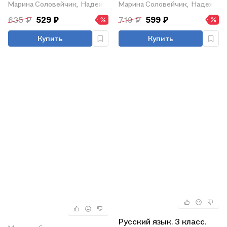
частях. Часть 1
частях. Часть 2
Марина Соловейчик,
Надежда Кузьменко
Марина Соловейчик,
Надежда 
635 ₽
529 ₽
719 ₽
599 ₽
Купить
Купить
Русский язык. 3 класс.