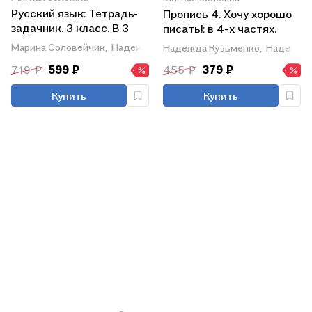
Русский язык: Тетрадь-
Пропись 4. Хочу хорошо
задачник. 3 класс. В 3
писать!: в 4-х частях.
частях. Часть 1
Часть 4
Марина Соловейчик,
Надежда Кузьменко
Надежда Кузьменко,
Надежда 
719 ₽
599 ₽
455 ₽
379 ₽
Купить
Купить