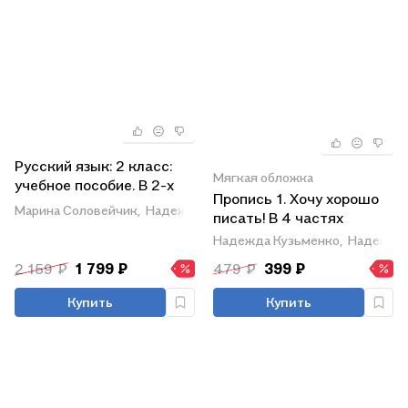
Русский язык: 2 класс:
Мягкая обложка
учебное пособие. В 2-х
Пропись 1. Хочу хорошо
частях. Часть 2
Марина Соловейчик,
Надежда Кузьменко
писать! В 4 частях
Надежда Кузьменко,
Надежда 
2 159 ₽
1 799 ₽
479 ₽
399 ₽
Купить
Купить