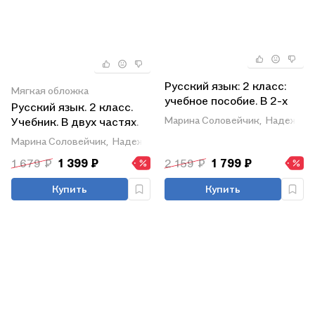
Русский язык: 2 класс:
Мягкая обложка
учебное пособие. В 2-х
Русский язык. 2 класс.
частях. Часть 1
Марина Соловейчик,
Надежда 
Учебник. В двух частях.
Часть 1
Марина Соловейчик,
Надежда Кузьменко
1 679 ₽
1 399 ₽
2 159 ₽
1 799 ₽
Купить
Купить