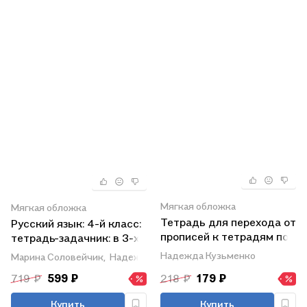
Мягкая обложка
Мягкая обложка
Тетрадь для перехода от
Русский язык: 4-й класс:
прописей к тетрадям по
тетрадь-задачник: в 3-х
русскому языку: 1-2-е
частях. Часть 2
Надежда Кузьменко
Марина Соловейчик,
Надежда Кузьменко
классы
719 ₽
599 ₽
218 ₽
179 ₽
Купить
Купить