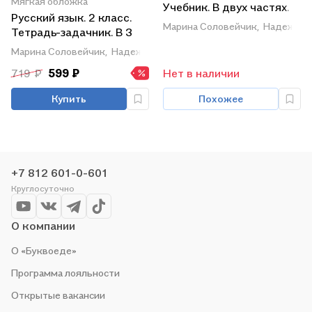
Мягкая обложка
Учебник. В двух частях.
Русский язык. 2 класс.
Часть 2
Марина Соловейчик,
Надежда 
Тетрадь-задачник. В 3
частях. Часть 3
Марина Соловейчик,
Надежда Кузьменко
719 ₽
599 ₽
Нет в наличии
Купить
Похожее
+7 812 601-0-601
Круглосуточно
О компании
О «Буквоеде»
Программа лояльности
Открытые вакансии