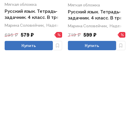
Мягкая обложка
Мягкая обложка
Русский язык. Тетрадь-
Русский язык. Тетрадь-
задачник. 4 класс. В трех
задачник. 4 класс. В трех
частях. Часть 3
частях. Часть 2
Марина Соловейчик,
Надежда Кузьменко
Марина Соловейчик,
Надежда 
695 ₽
579 ₽
719 ₽
599 ₽
Купить
Купить