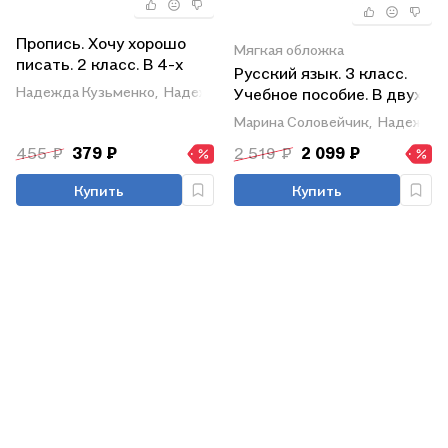
Пропись. Хочу хорошо
Мягкая обложка
писать. 2 класс. В 4-х
Русский язык. 3 класс.
частях. Часть 2
Надежда Кузьменко,
Надежда Бетенькова
Учебное пособие. В двух
частях. Часть 1
Марина Соловейчик,
Надежда 
455 ₽
379 ₽
2 519 ₽
2 099 ₽
Купить
Купить