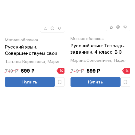
Мягкая обложка
Мягкая обложка
Русский язык: Тетрадь-
Русский язык.
задачник. 4 класс. В 3
Совершенствуем свои
частях. Часть 3
умения: 4-й класс:
Марина Соловейчик,
Надежда 
Татьяна Корешкова,
Марина Соловейчик,
Надежда Кузьменко
учебное пособие
719 ₽
599 ₽
719 ₽
599 ₽
Купить
Купить