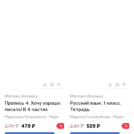
Мягкая обложка
Мягкая обложка
Пропись 4. Хочу хорошо
Русский язык. 1 класс.
писать! В 4 частях
Тетрадь
Надежда Кузьменко,
Надежда Бетенькова
Марина Соловейчик,
Надежда 
575 ₽
479 ₽
635 ₽
529 ₽