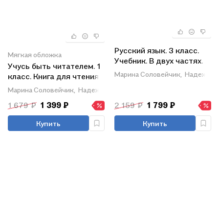
Русский язык. 3 класс.
Мягкая обложка
Учебник. В двух частях.
Учусь быть читателем. 1
Часть 1
Марина Соловейчик,
Надежда 
класс. Книга для чтения
в период обучения
Марина Соловейчик,
Надежда Кузьменко,
Ольга Курлыгина,
Ал
грамоте
1 679 ₽
1 399 ₽
2 159 ₽
1 799 ₽
Купить
Купить