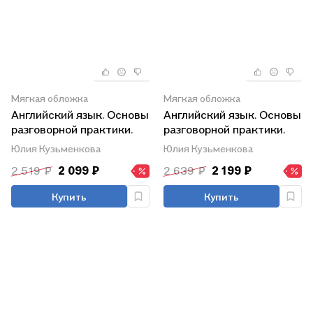
Мягкая обложка
Мягкая обложка
Английский язык. Основы
Английский язык. Основы
разговорной практики.
разговорной практики.
Книга для
Книга для
Юлия Кузьменкова
Юлия Кузьменкова
преподавателя. Учебник
преподавателя. Учебник
2 519 ₽
2 099 ₽
2 639 ₽
2 199 ₽
для вузов
для СПО
Купить
Купить