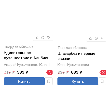
Твердая обложка
Твердая обложка
Удивительное
Цяазарбез и первые
путешествие в Альбион-
сказки
боро, или Первые шаги в
Юлия Кузьменкова
Андрей Кузьменков,
Юлия Кузьменкова
изучении английского
719 ₽
599 ₽
839 ₽
699 ₽
языка, азов футбола и
вежливого общения
Купить
Купить
(+CD)