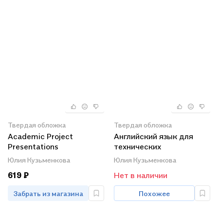
Твердая обложка
Твердая обложка
Academic Project
Английский язык для
Presentations
технических
Презентация науч.
направлений (А1).
Юлия Кузьменкова
Юлия Кузьменкова
проектов на англ. яз. Уч.
Учебное пособие для
619 ₽
Нет в наличии
пос. (5 изд) (м) Кузьменк
вузов
Забрать из магазина
Похожее