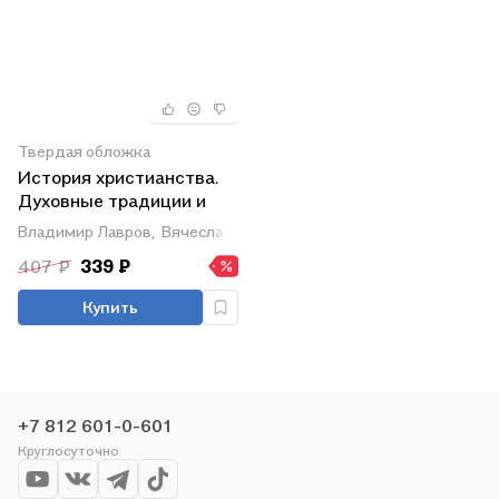
Твердая обложка
История христианства.
Духовные традиции и
культура. 10-11 класс.
Владимир Лавров,
Вячеслав Лобанов,
Юрий Зудов
Учебное пособие
407 ₽
339 ₽
Купить
+7 812 601-0-601
Круглосуточно