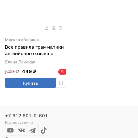
Мягкая обложка
Все правила грамматики
английского языка с
наглядными примерами и
Елена Ленская
тренировочными
539 ₽
449 ₽
упражнениями. 2-4
классы
Купить
+7 812 601-0-601
Круглосуточно