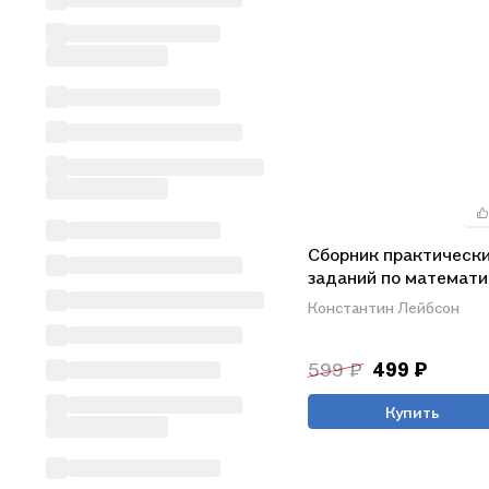
Сборник практическ
заданий по математи
Часть 4. 11 класс
Константин Лейбсон
599 ₽
499 ₽
Купить