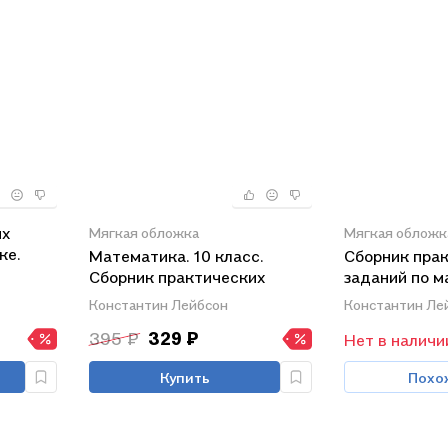
их
Мягкая обложка
Мягкая обложк
ке.
Математика. 10 класс.
Сборник пра
Сборник практических
заданий по м
заданий. Часть 3
Часть 1. 8 кл
Константин Лейбсон
Константин Ле
395 ₽
329 ₽
Нет в наличи
Купить
Похо