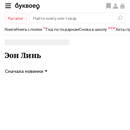
Каталог
%
NEW
Книги
Книга с полки
Гид по подаркам
Снова в школу
Хиты п
Эон Линь
Сначала новинки