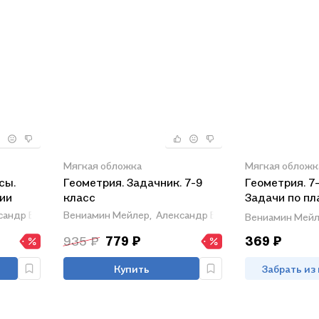
Мягкая обложка
Мягкая обложк
сы.
Геометрия. Задачник. 7-9
Геометрия. 7
ии
класс
Задачи по пл
Учебное посо
сандр Баханский,
Вениамин Мейлер,
Борис Зив
Александр Баханский,
Борис Зив
Вениамин Мейл
общеобразов
935 ₽
779 ₽
369 ₽
организаций
Купить
Забрать из