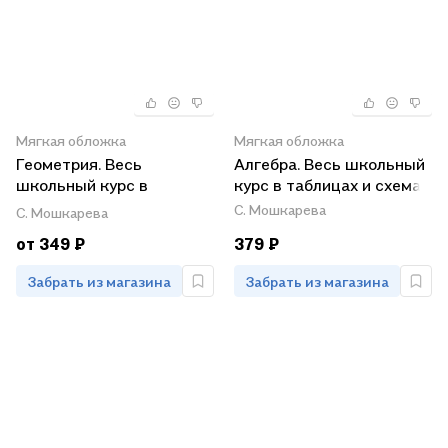
Мягкая обложка
Мягкая обложка
Геометрия. Весь
Алгебра. Весь школьный
школьный курс в
курс в таблицах и схемах
таблицах и схемах
С. Мошкарева
С. Мошкарева
от 349 ₽
379 ₽
Забрать из магазина
Забрать из магазина