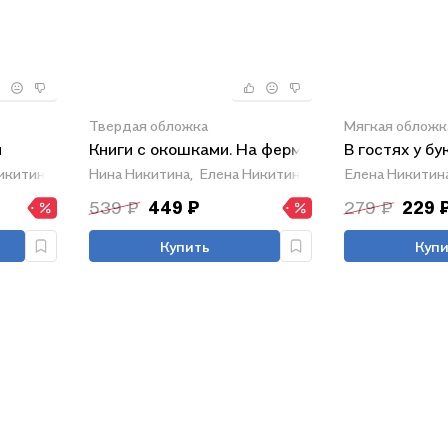
Твердая обложка
Мягкая обложк
и
Книги с окошками. На ферме
В гостях у бу
икитина
Нина Никитина,
Елена Никитина
Елена Никитин
539 ₽
449 ₽
279 ₽
229 
Купить
Купи