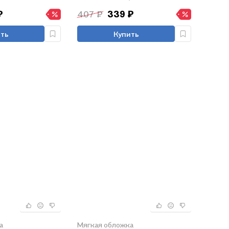
₽
407 ₽
339 ₽
ть
Купить
а
Мягкая обложка