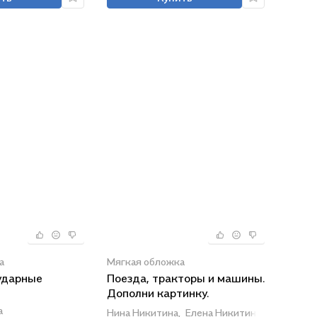
а
Мягкая обложка
ударные
Поезда, тракторы и машины.
Дополни картинку.
Многоразовые наклейки
а
Нина Никитина,
Елена Никитина