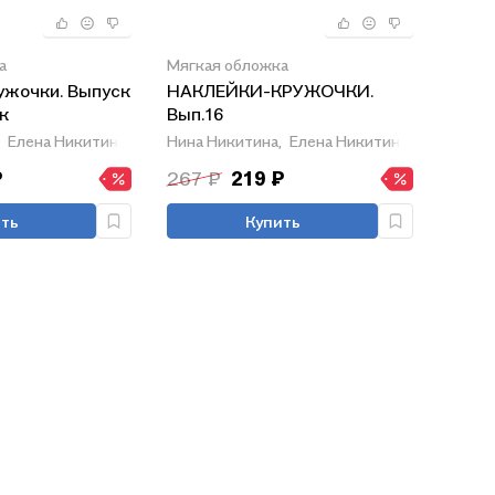
а
Мягкая обложка
ужочки. Выпуск
НАКЛЕЙКИ-КРУЖОЧКИ.
к
Вып.16
Елена Никитина
Нина Никитина,
Елена Никитина
₽
267 ₽
219 ₽
ть
Купить