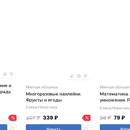
ние и
Мягкая обложка
Мягкая обложк
традь
Многоразовые наклейки.
Математика.
а
Фрукты и ягоды
умножения. 
тетрадь мла
Елена Никитина
Елена Никитин
школьника
407 ₽
339 ₽
96 ₽
79 ₽
Купить
Купи