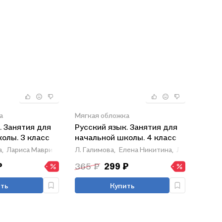
а
Мягкая обложка
. Занятия для
Русский язык. Занятия для
олы. 3 класс
начальной школы. 4 класс
,
Лариса Маврина
Л. Галимова,
Елена Никитина,
Лариса Мавр
₽
365 ₽
299 ₽
ть
Купить