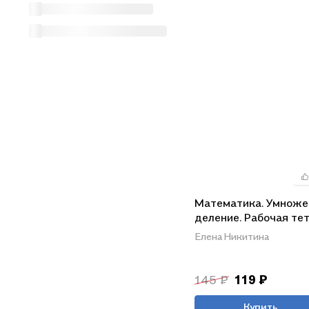
Математика. Умноже
деление. Рабочая те
младшего школьник
Елена Никитина
145 ₽
119 ₽
Купить