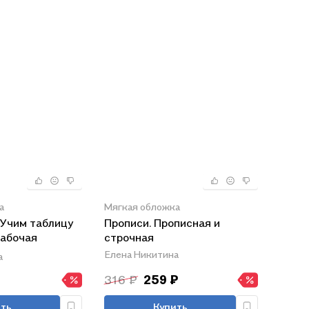
а
Мягкая обложка
 Учим таблицу
Прописи. Прописная и
Рабочая
строчная
дшего
Елена Никитина
а
316 ₽
259 ₽
ть
Купить