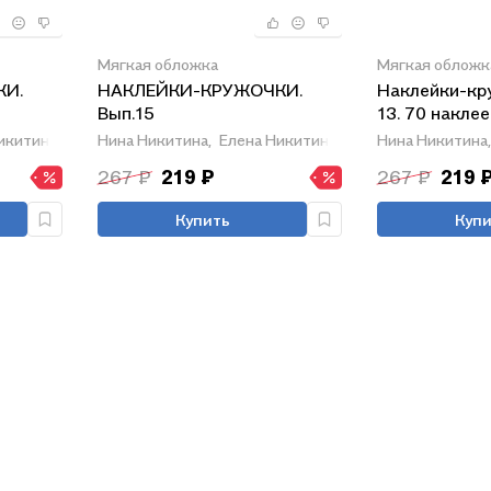
Мягкая обложка
Мягкая обложк
КИ.
НАКЛЕЙКИ-КРУЖОЧКИ.
Наклейки-кр
Вып.15
13. 70 наклее
икитина
Нина Никитина,
Елена Никитина
Нина Никитина,
267 ₽
219 ₽
267 ₽
219 
Купить
Купи