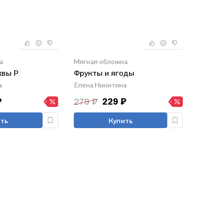
а
Мягкая обложка
квы Р
Фрукты и ягоды
а
Елена Никитина
₽
279 ₽
229 ₽
ть
Купить