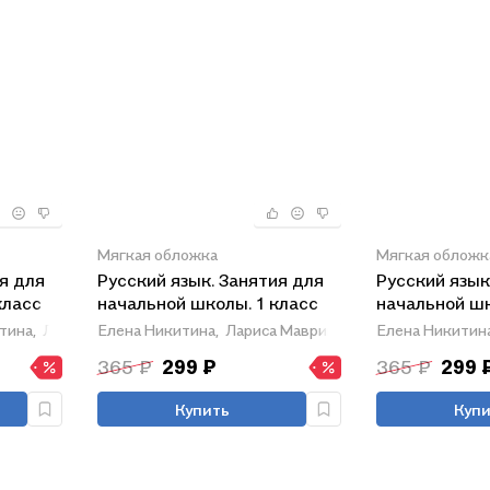
Мягкая обложка
Мягкая обложк
я для
Русский язык. Занятия для
Русский язык
класс
начальной школы. 1 класс
начальной шк
тина,
Лариса Маврина
Елена Никитина,
Лариса Маврина
Елена Никитина
365 ₽
299 ₽
365 ₽
299 
Купить
Купи