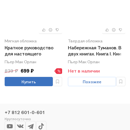
Мягкая обложка
Твердая обложка
Краткое руководство
Набережная Туманов. В
для настоящего
двух книгах. Книга I. Книга
искателя приключений
II (комплект из 2 книг)
Пьер Мак Орлан
Пьер Мак Орлан
839 ₽
699 ₽
Нет в наличии
Купить
Похожее
+7 812 601-0-601
Круглосуточно