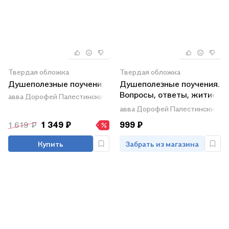
Твердая обложка
Твердая обложка
Душеполезные поучения
Душеполезные поучения.
Вопросы, ответы, житие.
авва Дорофей Палестинский
Преподобный авва
авва Дорофей Палестинский
Дорофей
1 619 ₽
1 349 ₽
999 ₽
Купить
Забрать из магазина