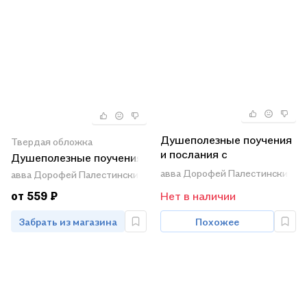
Душеполезные поучения
Твердая обложка
и послания с
Душеполезные поучения
присовокуплением
авва Дорофей Палестинский
авва Дорофей Палестинский
вопросов его и ответов
от 559 ₽
Нет в наличии
на оные Варсонофия
Великого и Иоанна
Забрать из магазина
Похожее
Пророка