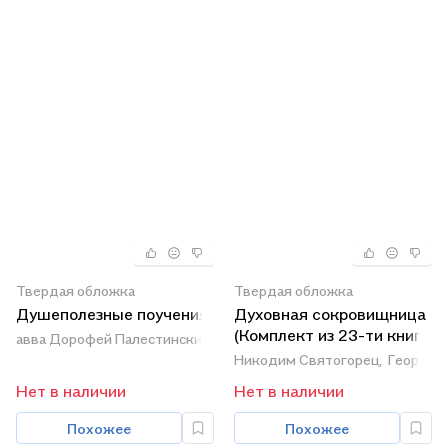
Твердая обложка
Твердая обложка
Душеполезные поучения.
Духовная сокровищница
(Комплект из 23-ти книг)
авва Дорофей Палестинский
Никодим Святогорец,
Георгий 
Нет в наличии
Нет в наличии
Похожее
Похожее