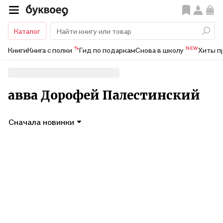
Каталог
%
NEW
Книги
Книга с полки
Гид по подаркам
Снова в школу
Хиты п
авва Дорофей Палестинский
Сначала новинки