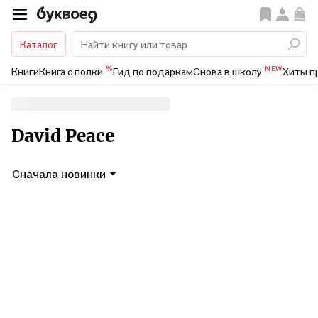
Каталог
%
NEW
Книги
Книга с полки
Гид по подаркам
Снова в школу
Хиты п
David Peace
Сначала новинки