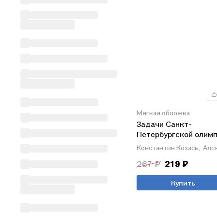
Мягкая обложка
Задачи Санкт-
Петербургской олим
школьников по мате
Константин Кохась,
Але
2016 года
267 ₽
219 ₽
Купить