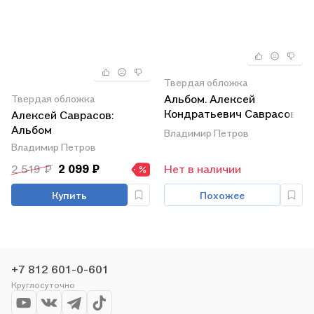
Твердая обложка
Альбом. Алексей
Твердая обложка
Кондратьевич Саврасов.
Алексей Саврасов:
Живопись. Рисунок и
Альбом
Владимир Петров
акварель / 2-е изд.
Владимир Петров
2 519 ₽
2 099 ₽
Нет в наличии
Купить
Похожее
+7 812 601-0-601
Круглосуточно