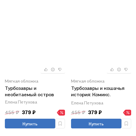
Мягкая обложка
Мягкая обложка
Турбозавры и
Турбозавры и кошачья
необитаемый остров
история: Комикс.
Головоломки. Фигурки
Елена Петухова
Елена Петухова
для вырезания
455 ₽
379 ₽
455 ₽
379 ₽
Купить
Купить