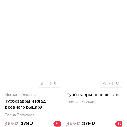
Турбозавры спасают лес
Мягкая обложка
Турбозавры и клад
Елена Петухова
древнего рыцаря:
Комикс. Головоломки.
Елена Петухова
Фигурки для вырезания
455 ₽
379 ₽
455 ₽
379 ₽