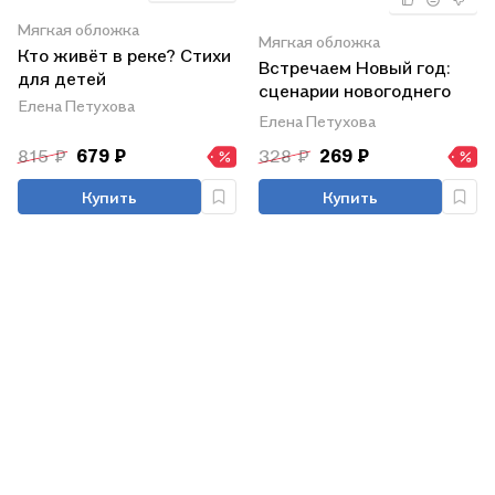
Мягкая обложка
Мягкая обложка
Кто живёт в реке? Стихи
Встречаем Новый год:
для детей
сценарии новогоднего
Елена Петухова
праздника
Елена Петухова
815 ₽
679 ₽
328 ₽
269 ₽
Купить
Купить