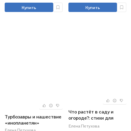
Купить
Купить
Что растёт в саду и
Турбозавры и нашествие
огороде?: стихи для
«инопланетян»
детей
Елена Петухова
Елена Петухова