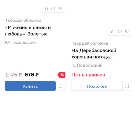
Твердая обложка
«И жизнь и слезы и
любовь». Золотые
афоризмы
Ю. Подольский
Твердая обложка
На Дерибасовской
хорошая погода...
Еврейский юмор
Ю. Подольский
одесских эмигрантов
1 175 ₽
979 ₽
Нет в наличии
Купить
Похожее