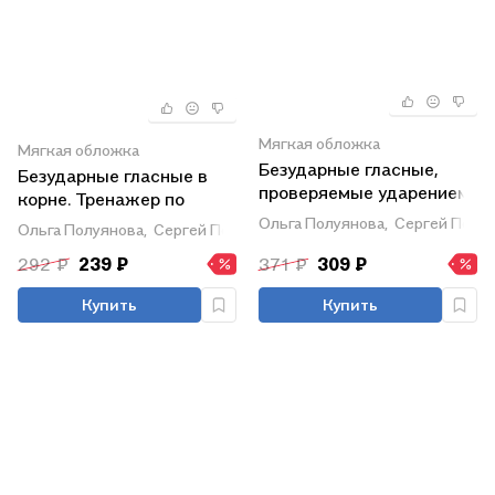
Мягкая обложка
Мягкая обложка
Безударные гласные,
Безударные гласные в
проверяемые ударением.
корне. Тренажер по
Тренажер по русскому
русскому языку для
Ольга Полуянова,
Сергей Полу
Ольга Полуянова,
Сергей Полуянов
языку для учащихся 2-4
учащихся 2 класса.
классов. ФГОС 2021
292 ₽
239 ₽
371 ₽
309 ₽
Блицконтроль знаний
Купить
Купить