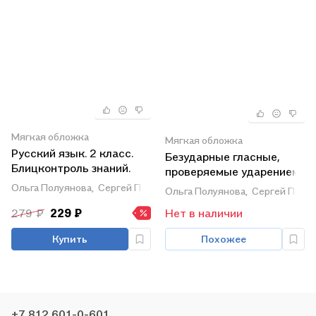
Мягкая обложка
Мягкая обложка
Русский язык. 2 класс.
Безударные гласные,
Блицконтроль знаний.
проверяемые ударением.
Безударные гласные в
Тренажер по русскому
Ольга Полуянова,
Сергей Полуянов
Ольга Полуянова,
Сергей Полу
корне. Тренажер
языку для учащихся 2-4
279 ₽
229 ₽
Нет в наличии
классов
Купить
Похожее
+7 812 601-0-601