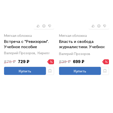
Мягкая обложка
Мягкая обложка
Встреча с "Ревизором".
Власть и свобода
Учебное пособие
журналистики. Учебное
пособие. 2-е издание,
Валерий Прозоров,
Кирилл Захаров
Валерий Прозоров
переработанное
875 ₽
729 ₽
839 ₽
699 ₽
Купить
Купить