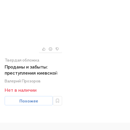
Твердая обложка
Проданы и забыты:
преступления киевской
хунты против украинских
Валерий Прозоров
детей
Нет в наличии
Похожее