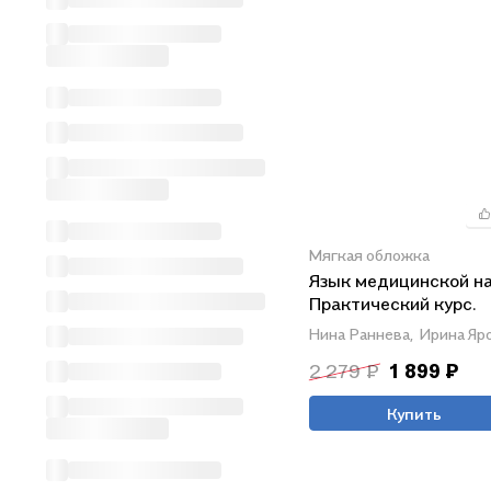
Мягкая обложка
Язык медицинской на
Практический курс.
Медико-биологическ
Нина Раннева,
Ирина Яр
профиль. Учебное по
2 279 ₽
1 899 ₽
для иностранных уч
В1
Купить