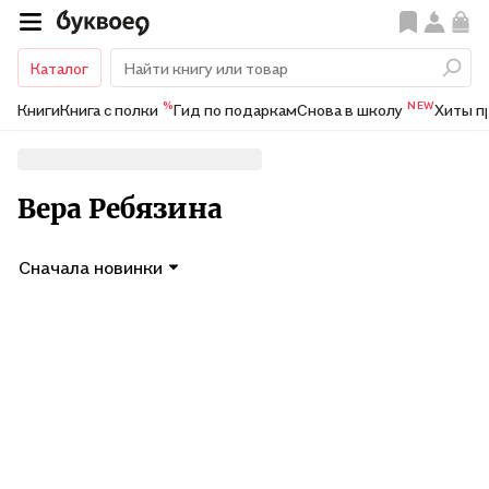
Каталог
%
NEW
Книги
Книга с полки
Гид по подаркам
Снова в школу
Хиты п
Вера Ребязина
Сначала новинки