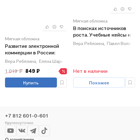
Мягкая обложка
В поисках источников
роста. Учебные кейсы на
Мягкая обложка
материалах российских
Вера Ребязина,
Павел Волощук
Развитие электронной
компаний
коммерции в России:
влияние пандемии
Вера Ребязина,
Елена Шарко,
Светлана Березка
COVID-19
1 019 ₽
849 ₽
Нет в наличии
Купить
Похожее
+7 812 601-0-601
Круглосуточно
О компании