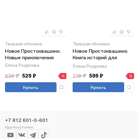
Твердая обложка
Твердая обложка
Новое Простоквашино.
Новое Простоквашино.
Новые приключения
Книга историй для
активного чтения
Елена Редреева
Елена Редреева
635 ₽
529 ₽
719 ₽
599 ₽
Купить
Купить
+7 812 601-0-601
Круглосуточно