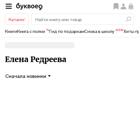
Каталог
%
NEW
Книги
Книга с полки
Гид по подаркам
Снова в школу
Хиты п
Елена Редреева
Сначала новинки