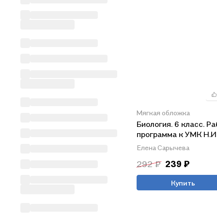
Мягкая обложка
Биология. 6 класс. Р
программа к УМК Н.И
Сонина
Елена Сарычева
292 ₽
239 ₽
Купить